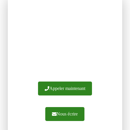
VOUS POUVEZ TROUVER
LES FAÇADES DE
MEUBLES DE VOTRE
CHOIX ICI
Nous avons plus de 20 ans d'expérience. Nous
garantissons la fabrication de façades à partir de
matériaux de la plus haute qualité. Nous offrons
des conseils professionnels et un traitement
efficace des commandes. Nous vous invitons à
nous contacter.
Appeler maintenant
Nous écrire