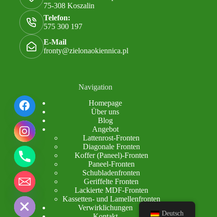
75-308 Koszalin
Telefon:
575 300 197
E-Mail
fronty@zielonaokiennica.pl
Navigation
Homepage
Über uns
Blog
y
Angebot
t
Lattenrost-Fronten
a
Diagonale Fronten
h
Koffer (Paneel)-Fronten
c
Paneel-Fronten
e
Schubladenfronten
d
Geriffelte Fronten
i
Lackierte MDF-Fronten
H
Kassetten- und Lamellenfronten
Verwirklichungen
Deutsch
Kontakt