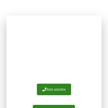
HIER FINDEN SIE DIE
MÖBELFRONTEN IHRER
WAHL
Wir haben über 20 Jahre Erfahrung. Wir
garantieren die Herstellung von Fronten aus
Materialien höchster Qualität. Wir bieten Ihnen
professionelle Beratung und effiziente
Auftragsabwicklung. Wir laden Sie ein, uns zu
kontaktieren.
Jetzt anrufen