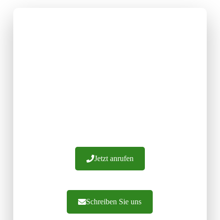
HIER FINDEN SIE DIE
MÖBELFRONTEN IHRER
WAHL
Wir haben über 20 Jahre Erfahrung. Wir
garantieren die Herstellung von Fronten aus
Materialien höchster Qualität. Wir bieten Ihnen
professionelle Beratung und effiziente
Auftragsabwicklung. Wir laden Sie ein, uns zu
kontaktieren.
Jetzt anrufen
Schreiben Sie uns