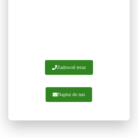
FRONTY MEBLOWE NA
WYBRANY WYMIAR
Posiadamy ponad 20 lat doświadczenia.
Gwarantujemy wykonanie frontów z najwyższej
jakości materiałów. Oferujemy fachowe
doradztwo i sprawną realizację zamówień.
Zapraszamy do kontaktu.
Zadzwoń teraz
Napisz do nas