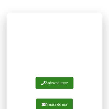
U NAS DOBIERZESZ
FRONTY MEBLOWE NA
WYBRANY WYMIAR
Posiadamy ponad 20 lat doświadczenia.
Gwarantujemy wykonanie frontów z najwyższej
jakości materiałów. Oferujemy fachowe
doradztwo i sprawną realizację zamówień.
Zapraszamy do kontaktu.
Zadzwoń teraz
Napisz do nas