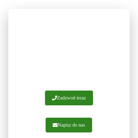
U NAS DOBIERZESZ
FRONTY MEBLOWE NA
WYBRANY WYMIAR
Posiadamy ponad 20 lat doświadczenia.
Gwarantujemy wykonanie frontów z najwyższej
jakości materiałów. Oferujemy fachowe
doradztwo i sprawną realizację zamówień.
Zapraszamy do kontaktu.
Zadzwoń teraz
Napisz do nas