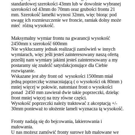
standardowej szerokości 43mm lub w dowolnie wybranej
szerokości od 43mm do 70mm oraz grubości frontu 21
mm. Szerokość lamelki wynosi 32mm, więc biorąc pod
uwagę ich rozmieszczenie we froncie, ramiak dolny może
mieć różną wysokość.
Maksymalny wymiar frontu na gwarancji wysokość
2450mm x szerokość 600mm
Nie wykluczamy jednak realizacji zamówień w innych
wymiarach, więc jeśli jesteś zainteresowany naszą ofertą
prześlij nam wymiary jakimi jesteś zainteresowany a my
postaramy się znaleźć satysfakcjonujące dla Ciebie
rozwiązanie.
Wskazane jest aby front od wysokości 1500mm miał
jedną poprzeczkę wzmacniającą ( o wysokości ok 80mm )
mniej więcej w połowie, natomiast front o wysokości
ponad 2450 mm zawierał dwie takie poprzeczki, dzieląc
front mniej więcej na trzy równe części.
Wysokość poprzeczki należy traktować z akceptacją +/-
30mm ponieważ to ułożenie lameli wyznacza tą wysokość.
Fronty nadają się do bejcowania, lakierowania i
malowania.
U nas możesz zamówić fronty surowe lub malowane we