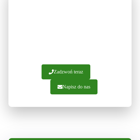
U NAS DOBIERZESZ
FRONTY MEBLOWE NA
WYBRANY WYMIAR
Posiadamy ponad 20 lat doświadczenia.
Gwarantujemy wykonanie frontów z najwyższej
jakości materiałów. Oferujemy fachowe
doradztwo i sprawną realizację zamówień.
Zapraszamy do kontaktu.
Zadzwoń teraz
Napisz do nas